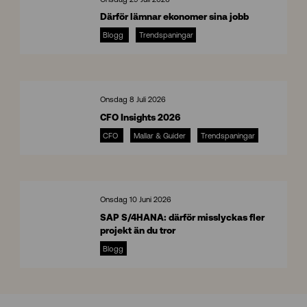
Därför lämnar ekonomer sina jobb
Blogg
Trendspaningar
8
Onsdag 8 Juli 2026
CFO Insights 2026
CFO
Mallar & Guider
Trendspaningar
C
F
O
I
n
Onsdag 10 Juni 2026
s
SAP S/4HANA: därför misslyckas fler
i
projekt än du tror
g
S
h
Blogg
A
t
P
s
S
/