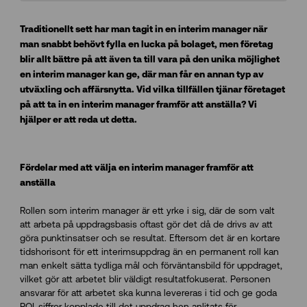
Traditionellt sett har man tagit in en interim manager när
man snabbt behövt fylla en lucka på bolaget, men företag
blir allt bättre på att även ta till vara på den unika möjlighet
en interim manager kan ge, där man får en annan typ av
utväxling och affärsnytta. Vid vilka tillfällen tjänar företaget
på att ta in en interim manager framför att anställa? Vi
hjälper er att reda ut detta.
Fördelar med att välja en interim manager framför att
anställa
Rollen som interim manager är ett yrke i sig, där de som valt
att arbeta på uppdragsbasis oftast gör det då de drivs av att
göra punktinsatser och se resultat. Eftersom det är en kortare
tidshorisont för ett interimsuppdrag än en permanent roll kan
man enkelt sätta tydliga mål och förväntansbild för uppdraget,
vilket gör att arbetet blir väldigt resultatfokuserat. Personen
ansvarar för att arbetet ska kunna levereras i tid och ge goda
ROI-siffror kopplade till det uppdrag hen anlitats för.