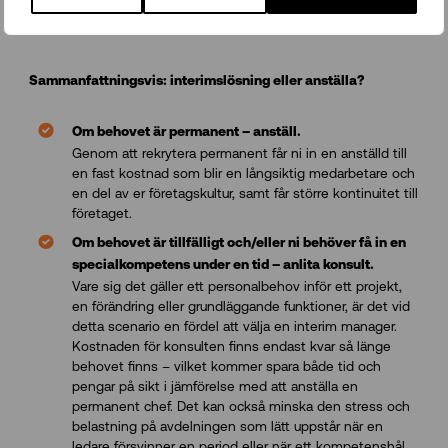
genomfört under den period ni behöver extra stöd.
Sammanfattningsvis: interimslösning eller anställa?
Om behovet är permanent – anställ.
Genom att rekrytera permanent får ni in en anställd till
en fast kostnad som blir en långsiktig medarbetare och
en del av er företagskultur, samt får större kontinuitet till
företaget.
Om behovet är tillfälligt och/eller ni behöver få in en
specialkompetens under en tid – anlita konsult.
Vare sig det gäller ett personalbehov inför ett projekt,
en förändring eller grundläggande funktioner, är det vid
detta scenario en fördel att välja en interim manager.
Kostnaden för konsulten finns endast kvar så länge
behovet finns – vilket kommer spara både tid och
pengar på sikt i jämförelse med att anställa en
permanent chef. Det kan också minska den stress och
belastning på avdelningen som lätt uppstår när en
ledare försvinner en period eller när ett kompetenshål