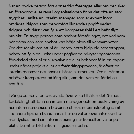
När en nyckelperson försvinner från företaget eller om det sker
en förändring eller resa i organisationen finns det ofta en stor
trygghet i anlita en interim manager som är expert inom
området. Någon som genomfört liknande uppgift sedan
tidigare och därav kan fylla ett kompetenshål i ett befintligt
projekt. En trygg person som snabbt förstår läget, vet vad som
bör göras och som snabbt kan börja bidra till verksamheten.
Om det rör sig om att ni är i behov extra hjälp vid arbetstoppar,
behov att fylla en lucka under pågående rekryteringsprocess,
föräldraledighet eller sjukskrivning eller behöver få in en expert
under något projekt eller en förändringsprocess, är oftast en
interim manager det absolut bästa alternativet. Om ni däremot
behöver kompetens på lång sikt, kan det vara en fördel att
anställa.
I vår guide har vi en checklista över vilka tillfällen det är mest
fördelaktigt att ta in en interim manager och en beskrivning av
hur interimsprocessen brukar se ut hos interimsföretag samt
lite andra tips om bland annat hur du väljer leverantör och hur
man lyckas med sin interimslösning när konsulten väl är på
plats. Du hittar bildlänken till guiden nedan.