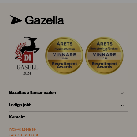
4
H
A
N
A
Gazellas affärsområden
Lediga jobb
Kontakt
info@gazella.se
+46 8-662 03 31