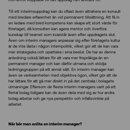
Till ett interimsuppdrag kan du oftast även attrahera en konsult
med bredare erfarenhet än vid permanent tillsättning. Att få in
en ledare med bred kompetens kan skapa ett stort värde för
företaget, då konsulten kan agera mentor och överföra
kunskap till teamet som kvarstår även efter uppdragets slut.
Även om interim managers anpassar sig efter företagets kultur
är de inte låsta i någon internpolitik, vilket gör att de kan vara
mer strategiska och opartiska i sina beslut. De har av denna
anledning också lättare för att vara mer frispråkiga än en
permanent manager och kan därför utmana och stödja
ledningsgruppen på ett annat sätt. En interim manager kan
även se verksamheten med objektiva ögon, vilket gör att de
har lättare för att gå mer direkt in på det centrala i bolagets
utmaningar. Eftersom de flesta interim managers varit på ett
flertal bolag tidigare kan de även dela med sig av hur andra
bolag arbetar och ge nya perspektiv och infallsvinklar på
arbetet.
När bör man anlita en interim manager?