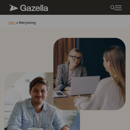
Hem
»
Rekrytering