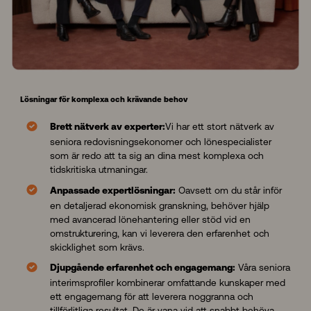
Lösningar för komplexa och krävande behov
Vi har ett stort nätverk av
Brett nätverk av experter:
seniora redovisningsekonomer och lönespecialister
som är redo att ta sig an dina mest komplexa och
tidskritiska utmaningar.
Oavsett om du står inför
Anpassade expertlösningar:
en detaljerad ekonomisk granskning, behöver hjälp
med avancerad lönehantering eller stöd vid en
omstrukturering, kan vi leverera den erfarenhet och
skicklighet som krävs.
Våra seniora
Djupgående erfarenhet och engagemang:
interimsprofiler kombinerar omfattande kunskaper med
ett engagemang för att leverera noggranna och
tillförlitliga resultat. De är vana vid att snabbt behöva