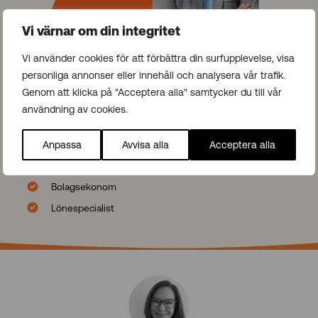
Vi värnar om din integritet
Vi använder cookies för att förbättra din surfupplevelse, visa
personliga annonser eller innehåll och analysera vår trafik.
Genom att klicka på "Acceptera alla" samtycker du till vår
användning av cookies.
Exempel på redovisnings- och löneroller som vi arbetar med
Anpassa
Avvisa alla
Acceptera alla
Redovisningsekonom
Redovisningsansvarig
Bolagsekonom
Lönespecialist