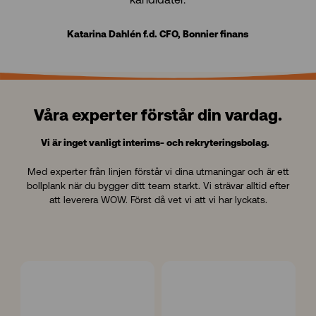
Katarina Dahlén f.d. CFO, Bonnier finans
Våra experter förstår din vardag.
Vi är inget vanligt interims- och rekryteringsbolag.
Med experter från linjen förstår vi dina utmaningar och är ett
bollplank när du bygger ditt team starkt. Vi strävar alltid efter
att leverera WOW. Först då vet vi att vi har lyckats.
P
A
a
n
t
n
r
a