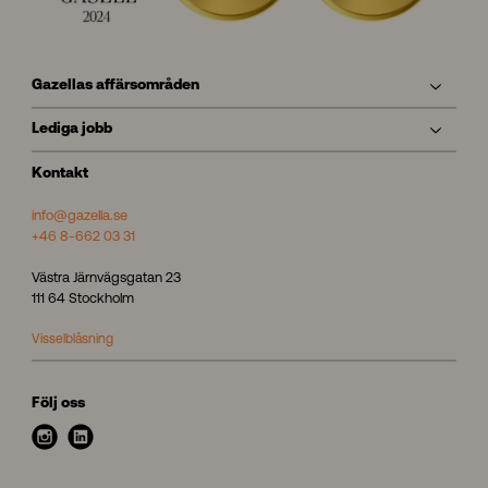
Gazellas affärsområden
Lediga jobb
Kontakt
info@gazella.se
+46 8-662 03 31
Västra Järnvägsgatan 23
111 64 Stockholm
Visselblåsning
Följ oss
i
l
n
i
s
n