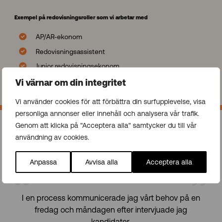
Exempel på redovisningsroller som vi arbetar med
AP/AR-ekonom
Redovisningsassistent
Junior redovisningsekonom
Ekonomiassistent
Vi värnar om din integritet
Vi använder cookies för att förbättra din surfupplevelse, visa
personliga annonser eller innehåll och analysera vår trafik.
Genom att klicka på "Acceptera alla" samtycker du till vår
användning av cookies.
Anpassa
Avvisa alla
Acceptera alla
I en process kommunicerade jag vårt behov på en
fredag och måndagen efter intervjuade jag
kandidater.