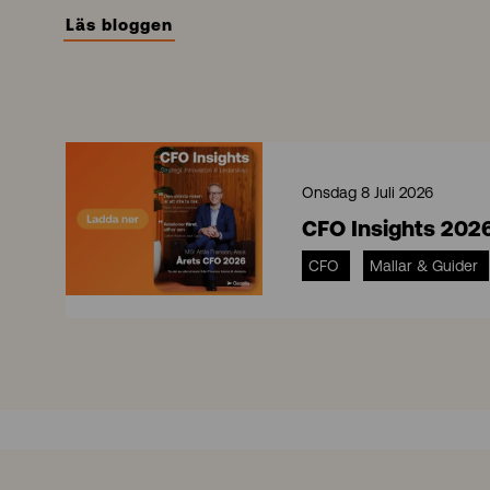
Läs bloggen
Onsdag 8 Juli 2026
CFO Insights 202
CFO
Mallar & Guider
C
F
O
I
n
s
i