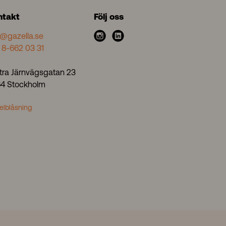
ntakt
Följ oss
o@gazella.se
i
l
 8-662 03 31
n
i
s
n
tra Järnvägsgatan 23
t
k
 64 Stockholm
a
e
g
d
elblåsning
r
i
a
n
m