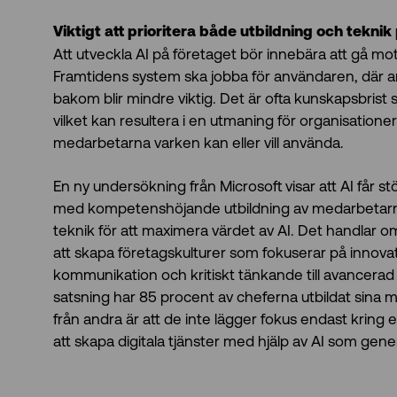
Viktigt att prioritera både utbildning och teknik 
Att utveckla AI på företaget bör innebära att gå mo
Framtidens system ska jobba för användaren, där 
bakom blir mindre viktig. Det är ofta kunskapsbrist s
vilket kan resultera i en utmaning för organisatio
medarbetarna varken kan eller vill använda.
En ny undersökning från Microsoft visar att AI får 
med kompetenshöjande utbildning av medarbetarna 
teknik för att maximera värdet av AI. Det handlar
att skapa företagskulturer som fokuserar på innovati
kommunikation och kritiskt tänkande till avancerad 
satsning har 85 procent av cheferna utbildat sina 
från andra är att de inte lägger fokus endast kring 
att skapa digitala tjänster med hjälp av AI som gen