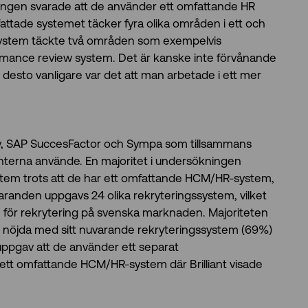
ngen svarade att de använder ett omfattande HR
fattade systemet täcker fyra olika områden i ett och
system täckte två områden som exempelvis
formance review system. Det är kanske inte förvånande
e desto vanligare var det att man arbetade i ett mer
ay, SAP SuccesFactor och Sympa som tillsammans
terna använde. En majoritet i undersökningen
stem trots att de har ett omfattande HCM/HR-system,
aranden uppgavs 24 olika rekryteringssystem, vilket
tem för rekrytering på svenska marknaden. Majoriteten
t nöjda med sitt nuvarande rekryteringssystem (69%)
uppgav att de använder ett separat
ett omfattande HCM/HR-system där Brilliant visade