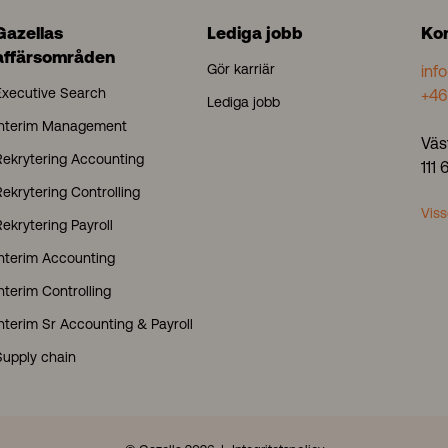
N
Gazellas
Lediga jobb
Ko
A
affärsområden
Gör karriär
inf
Executive Search
+46
Lediga jobb
Interim Management
Väs
Rekrytering Accounting
111
ekrytering Controlling
Viss
ekrytering Payroll
Interim Accounting
nterim Controlling
Interim Sr Accounting & Payroll
Supply chain