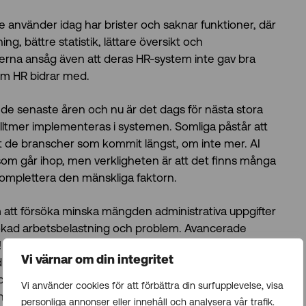
 använder idag har brister och saknar funktioner, där
g, bättre statistik, lättare översikt och
terna ansåg även att deras HR-system inte gav bra
som HR bidrar med.
e senaste åren och nu är det dags för nästa stora
s alltmer implementeras i systemen. Somliga påstår att
ot de branscher som kommit längst, om inte mer. AI
om går ihop, men verkligheten är att det finns många
komplettera den mänskliga faktorn.
m att försöka minska mängden administrativa uppgifter
ill ökad arbetsbelastning och problem. Avancerade
Ett bra AI-system ska underlätta arbetet, inte skapa
Vi värnar om din integritet
enne vill göra före användaren vet det själv, se till
står ska ett bra system hjälpa dig hur du kan gå
Vi använder cookies för att förbättra din surfupplevelse, visa
elaktighet till arbetet.
personliga annonser eller innehåll och analysera vår trafik.