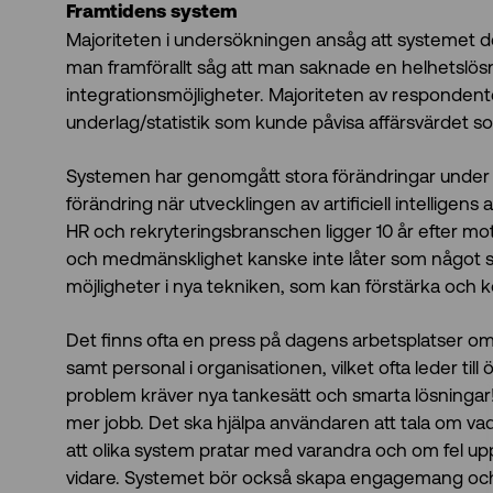
Framtidens system
Majoriteten i undersökningen ansåg att systemet de
man framförallt såg att man saknade en helhetslösnin
integrationsmöjligheter. Majoriteten av responden
underlag/statistik som kunde påvisa affärsvärdet 
Systemen har genomgått stora förändringar under d
förändring när utvecklingen av artificiell intelligen
HR och rekryteringsbranschen ligger 10 år efter m
och medmänsklighet kanske inte låter som något s
möjligheter i nya tekniken, som kan förstärka och 
Det finns ofta en press på dagens arbetsplatser o
samt personal i organisationen, vilket ofta leder t
problem kräver nya tankesätt och smarta lösningar! 
mer jobb. Det ska hjälpa användaren att tala om vad d
att olika system pratar med varandra och om fel upp
vidare. Systemet bör också skapa engagemang och d