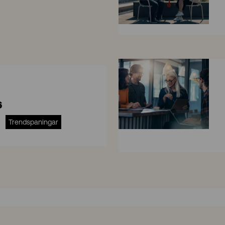
8
6
Trendspaningar
S
A
P
S
/
4
H
A