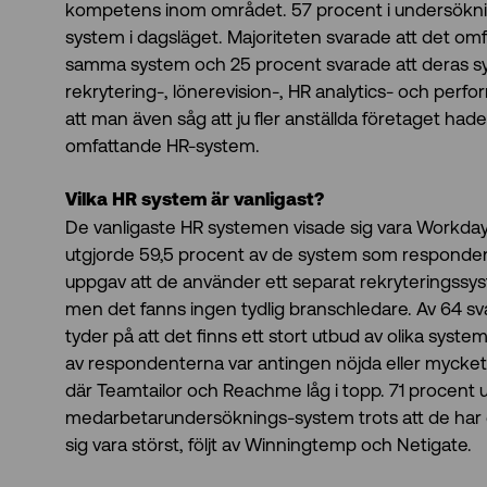
kompetens inom området. 57 procent i undersökni
system i dagsläget. Majoriteten svarade att det om
samma system och 25 procent svarade att deras 
rekrytering-, lönerevision-, HR analytics- och per
att man även såg att ju fler anställda företaget had
omfattande HR-system.
Vilka HR system är vanligast?
De vanligaste HR systemen visade sig vara Workd
utgjorde 59,5 procent av de system som responden
uppgav att de använder ett separat rekryteringssy
men det fanns ingen tydlig branschledare. Av 64 sv
tyder på att det finns ett stort utbud av olika sys
av respondenterna var antingen nöjda eller mycke
där Teamtailor och Reachme låg i topp. 71 procent 
medarbetarundersöknings-system trots att de har 
sig vara störst, följt av Winningtemp och Netigate.