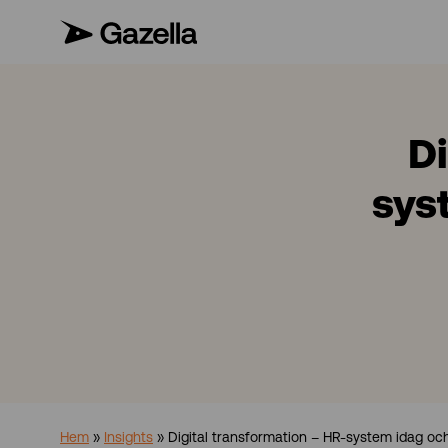
Di
sys
Hem
»
Insights
»
Digital transformation – HR-system idag oc