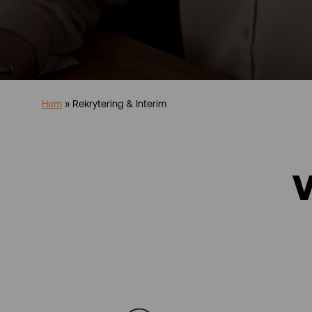
Hem
»
Rekrytering & Interim
V