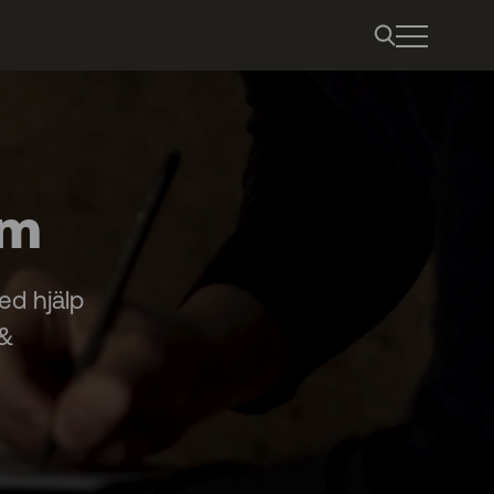
im
ed hjälp
 &