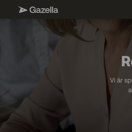
R
Vi är s
a