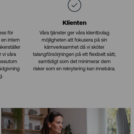
Klienten
ss för
Våra tjänster ger våra klientbolag
 en intern
möjligheten att fokusera på sin
kerställer
kärnverksamhet då vi sköter
r vi våra
talangförsörjningen på ett flexibelt sätt,
dessutom
samtidigt som det minimerar dem
rådgivning
risker som en rekrytering kan innebära.
g.