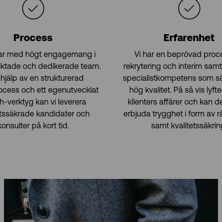
Process
Erfarenhet
tar med högt engagemang i
Vi har en beprövad proce
riktade och dedikerade team.
rekrytering och interim samt
hjälp av en strukturerad
specialistkompetens som sä
ocess och ett egenutvecklat
hög kvalitet. På så vis lyfte
h-verktyg kan vi leverera
klienters affärer och kan 
etssäkrade kandidater och
erbjuda trygghet i form av 
konsulter på kort tid.
samt kvalitetssäkrin