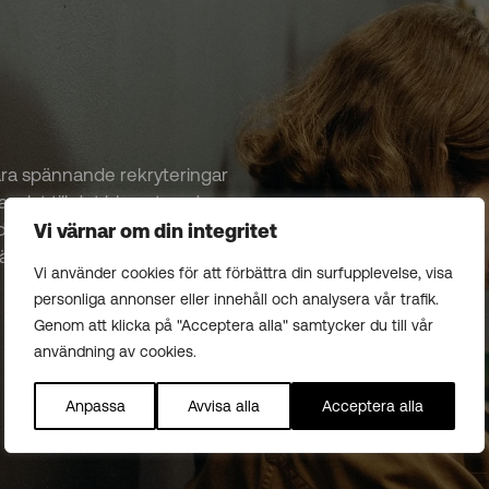
åra spännande rekryteringar
 anslut till det blomstrande
n inkörsport till en värld av
Vi värnar om din integritet
äxt.
Vi använder cookies för att förbättra din surfupplevelse, visa
personliga annonser eller innehåll och analysera vår trafik.
Genom att klicka på "Acceptera alla" samtycker du till vår
användning av cookies.
Anpassa
Avvisa alla
Acceptera alla