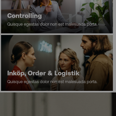
Controlling
Quisque egestas dolor non est malesuada porta.
Inköp, Order & Logistik
Quisque egestas dolor non est malesuada porta.