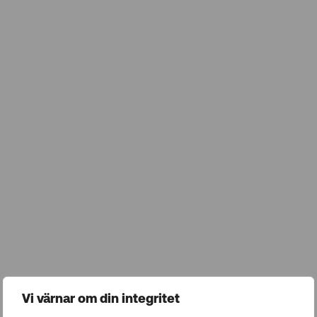
Vi värnar om din integritet
Urval sker baserat på rollens komplexitet