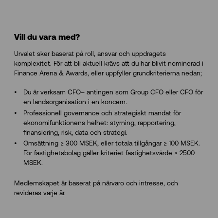
Vill du vara med?
Urvalet sker
baserat på roll, ansvar och uppdragets
komplexitet.
För att bli aktuell krävs att du har blivit n
ominerad i
Finance Arena & Awards, eller
uppfyller grundkriterierna nedan;
Du är verksam CFO– antingen som Group CFO eller CFO för
en landsorganisation i en koncern.
Professionell governance och strategiskt mandat för
ekonomifunktionens helhet: styrning, rapportering,
finansiering, risk, data och strategi.
Omsättning ≥ 300 MSEK, eller totala tillgångar ≥ 100 MSEK.
För fastighetsbolag gäller kriteriet fastighetsvärde ≥ 2500
MSEK.
Medlemskapet är baserat på närvaro och intresse, och
revideras varje år.