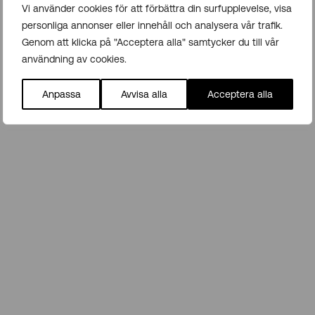
Vi använder cookies för att förbättra din surfupplevelse, visa
Ansökningar granskas löpande. Urvalet baseras på rollens
omfattning, organisatoriskt och finansiellt ansvar samt
personliga annonser eller innehåll och analysera vår trafik.
helheten i gruppens sammansättning.
Genom att klicka på "Acceptera alla" samtycker du till vår
användning av cookies.
Caroline Wettermark på
För frågor maila:
caroline.wettermark@gazella.se
Anpassa
Avvisa alla
Acceptera alla