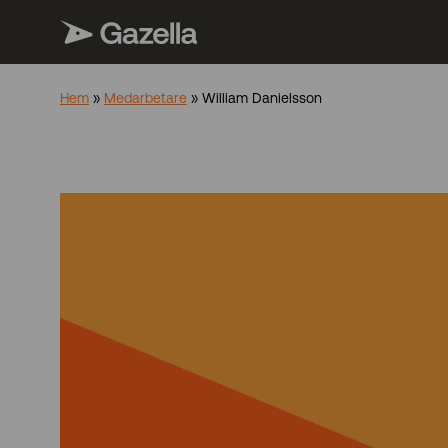
Hem
»
Medarbetare
»
William Danielsson