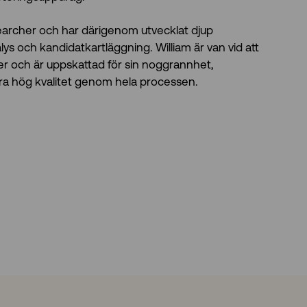
earcher och har därigenom utvecklat djup
 och kandidatkartläggning. William är van vid att
r och är uppskattad för sin noggrannhet,
era hög kvalitet genom hela processen.