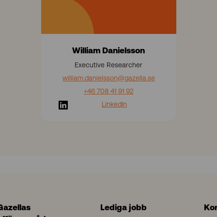
e
l
s
s
William Danielsson
o
n
Executive Researcher
william.danielsson
@gazella.se
+46 708 41 91 92
LinkedIn
Gazellas
Lediga jobb
Ko