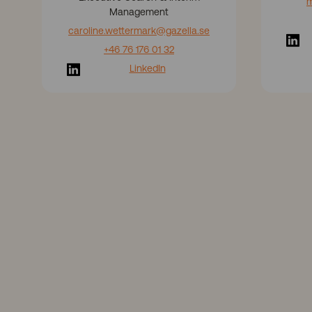
m
Management
caroline.wettermark
@gazella.se
+46 76 176 01 32
LinkedIn