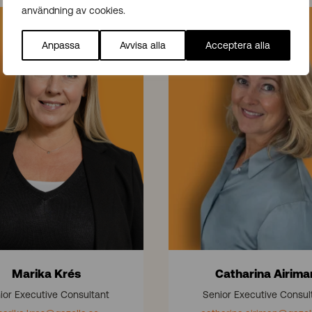
användning av cookies.
C
a
Anpassa
Avvisa alla
Acceptera alla
t
h
a
r
i
n
a
A
i
r
i
m
a
Marika Krés
Catharina Airima
n
ior Executive Consultant
Senior Executive Consul