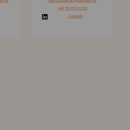
a.se
marcus.sandh
@gazella.se
+46 76 176 01 03
LinkedIn