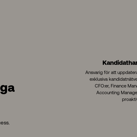
Kandidatha
Ansvarig för att uppdater
exklusiva kandidatnätver
gga
CFO:er, F
inance Man
Accounting Manage
proakti
cess.