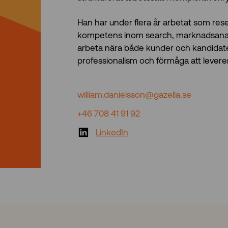
Han har under flera år arbetat som res
kompetens inom search, marknadsanalys
arbeta nära både kunder och kandidate
professionalism och förmåga att lever
william.danielsson@gazella.se
+46 708 41 91 92
LinkedIn