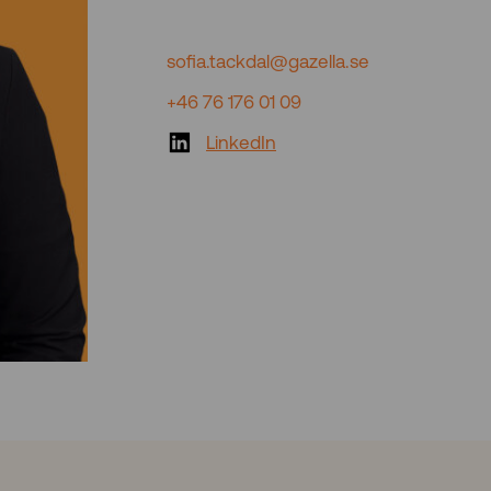
sofia.tackdal@gazella.se
+46 76 176 01 09
LinkedIn