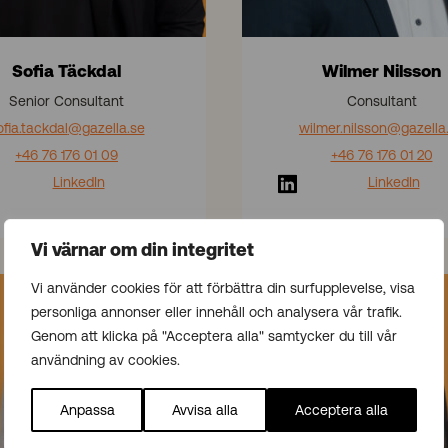
Sofia Täckdal
Wilmer Nilsson
Senior Consultant
Consultant
ofia.tackdal
@gazella.se
wilmer.nilsson
@gazella
+46 76 176 01 09
+46 76 176 01 20
LinkedIn
LinkedIn
Vi värnar om din integritet
R
Vi använder cookies för att förbättra din surfupplevelse, visa
a
personliga annonser eller innehåll och analysera vår trafik.
m
Genom att klicka på "Acceptera alla" samtycker du till vår
n
användning av cookies.
p
r
Anpassa
Avvisa alla
Acceptera alla
e