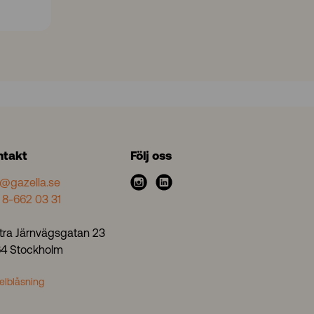
ntakt
Följ oss
o@gazella.se
i
l
 8-662 03 31
n
i
s
n
tra Järnvägsgatan 23
t
k
 64 Stockholm
a
e
g
d
elblåsning
r
i
a
n