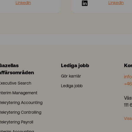
LinkedIn
LinkedIn
Gazellas
Lediga jobb
Ko
affärsområden
Gör karriär
inf
Executive Search
+46
Lediga jobb
Interim Management
Väs
Rekrytering Accounting
111
ekrytering Controlling
Viss
ekrytering Payroll
Interim Accounting