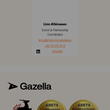
n
s
s
o
n
Linn Albinsson
Event & Partnership
Coordinator
linn.albinsson
@gazella.se
+46 76 176 01 13
LinkedIn