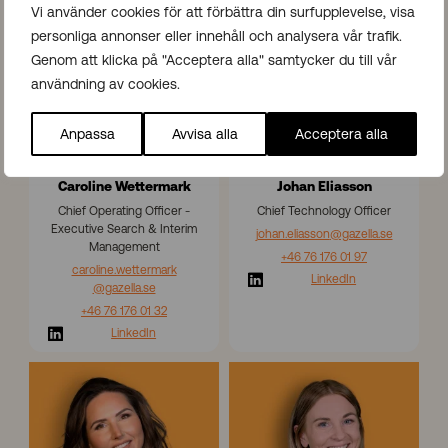
Vi använder cookies för att förbättra din surfupplevelse, visa
l
n
personliga annonser eller innehåll och analysera vår trafik.
i
E
n
l
Genom att klicka på "Acceptera alla" samtycker du till vår
e
i
användning av cookies.
W
a
e
s
Anpassa
Avvisa alla
Acceptera alla
t
s
t
o
e
n
Caroline Wettermark
Johan Eliasson
r
Chief Operating Officer -
Chief Technology Officer
m
Executive Search & Interim
johan.eliasson
@gazella.se
a
Management
+46 76 176 01 97
r
caroline.wettermark
k
LinkedIn
@gazella.se
+46 76 176 01 32
LinkedIn
L
J
i
e
n
n
d
n