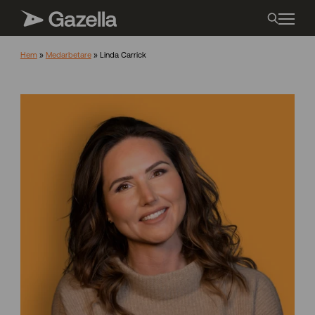
Hem
»
Medarbetare
»
Linda Carrick