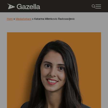
Hem
»
Medarbetare
»
Katarina Milenkovic Radosavljevic