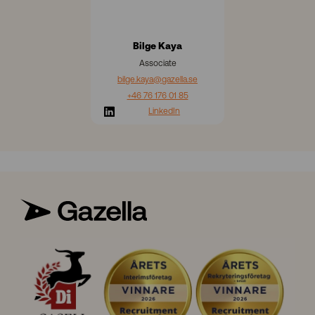
Bilge Kaya
Associate
bilge.kaya
@gazella.se
+46 76 176 01 85
LinkedIn