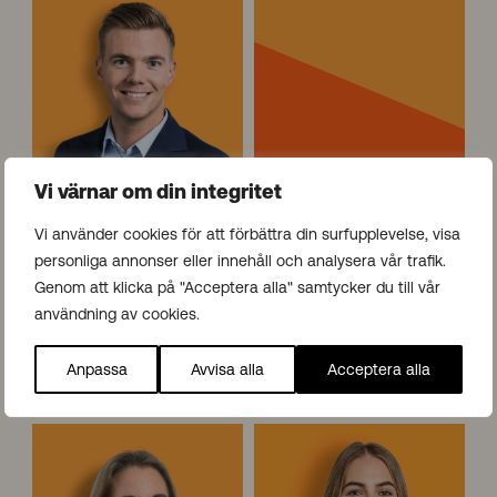
o
a
n
r
a
a
t
A
h
r
a
v
n
i
T
d
Vi värnar om din integritet
h
s
u
s
Vi använder cookies för att förbättra din surfupplevelse, visa
n
o
personliga annonser eller innehåll och analysera vår trafik.
b
n
Jonathan Thunborg
Sara Arvidsson
o
Genom att klicka på "Acceptera alla" samtycker du till vår
Senior Consultant
Consultant
r
användning av cookies.
jonathan.thunborg
sara.arvidsson
@gazella.se
g
@gazella.se
+46 72 141 79 86
+46 76 176 01 14
Anpassa
Avvisa alla
Acceptera alla
LinkedIn
LinkedIn
S
J
o
u
p
l