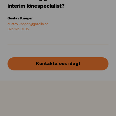
interim lönespecialist?
Gustav Krieger
gustav.krieger@gazella.se
076 176 01 05
Kontakta oss idag!