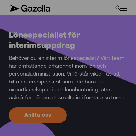
Lönespecialist för
interimsuppdrag
Behöver du en interim lönespecialist? Vårt team
har omfattande erfarenhet inom lön och
personaladministration. Vi förstår vikten av att
hitta en lönespecialist som inte bara har
expertkunskaper inom lönehantering, utan
också förmågan att smälta in i företagskulturen.
Anlita oss