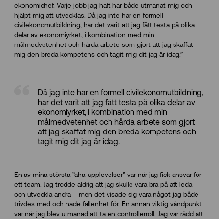
ekonomichef. Varje jobb jag haft har både utmanat mig och
hjälpt mig att utvecklas. Då jag inte har en formell
civilekonomutbildning, har det varit att jag fått testa på olika
delar av ekonomiyrket, i kombination med min
målmedvetenhet och hårda arbete som gjort att jag skaffat
mig den breda kompetens och tagit mig dit jag är idag.”
Då jag inte har en formell civilekonomutbildning,
har det varit att jag fått testa på olika delar av
ekonomiyrket, i kombination med min
målmedvetenhet och hårda arbete som gjort
att jag skaffat mig den breda kompetens och
tagit mig dit jag är idag.
En av mina största ”aha-upplevelser” var när jag fick ansvar för
ett team. Jag trodde aldrig att jag skulle vara bra på att leda
och utveckla andra – men det visade sig vara något jag både
trivdes med och hade fallenhet för. En annan viktig vändpunkt
var när jag blev utmanad att ta en controllerroll. Jag var rädd att