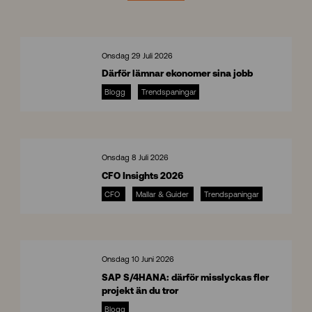
Onsdag 29 Juli 2026
Därför lämnar ekonomer sina jobb
Blogg
Trendspaningar
8
Onsdag 8 Juli 2026
CFO Insights 2026
CFO
Mallar & Guider
Trendspaningar
C
F
O
I
n
Onsdag 10 Juni 2026
s
SAP S/4HANA: därför misslyckas fler
i
projekt än du tror
g
S
h
Blogg