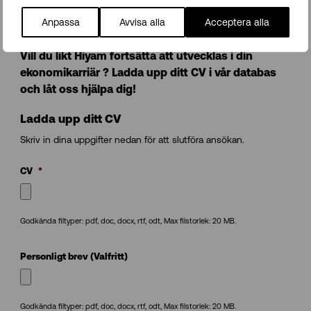
”Närvarande, professionella och kunniga!”
Anpassa
Avvisa alla
Acceptera alla
Vill du likt Hiyam fortsätta att utvecklas i din
ekonomikarriär ? Ladda upp ditt CV i vår databas
och låt oss hjälpa dig!
Ladda upp ditt CV
Skriv in dina uppgifter nedan för att slutföra ansökan.
CV
*
Godkända filtyper: pdf, doc, docx, rtf, odt, Max filstorlek: 20 MB.
Personligt brev (Valfritt)
Godkända filtyper: pdf, doc, docx, rtf, odt, Max filstorlek: 20 MB.