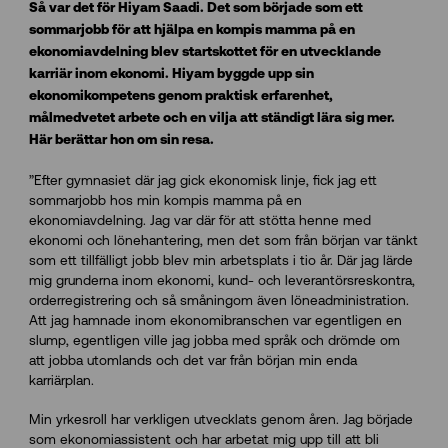
Så var det för Hiyam Saadi. Det som började som ett
sommarjobb för att hjälpa en kompis mamma på en
ekonomiavdelning blev startskottet för en utvecklande
karriär inom ekonomi. Hiyam byggde upp sin
ekonomikompetens genom praktisk erfarenhet,
målmedvetet arbete och en vilja att ständigt lära sig mer.
Här berättar hon om sin resa.
”Efter gymnasiet där jag gick ekonomisk linje, fick jag ett
sommarjobb hos min kompis mamma på en
ekonomiavdelning. Jag var där för att stötta henne med
ekonomi och lönehantering, men det som från början var tänkt
som ett tillfälligt jobb blev min arbetsplats i tio år. Där jag lärde
mig grunderna inom ekonomi, kund- och leverantörsreskontra,
orderregistrering och så småningom även löneadministration.
Att jag hamnade inom ekonomibranschen var egentligen en
slump, egentligen ville jag jobba med språk och drömde om
att jobba utomlands och det var från början min enda
karriärplan.
Min yrkesroll har verkligen utvecklats genom åren. Jag började
som ekonomiassistent och har arbetat mig upp till att bli