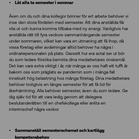
Låt alla ta semester i sommar
Även om du och dina kollegor brinner för ert arbete behöver vi
inse den stora fördelen med semester. Att dina anställda får
vila ut och kunna komma tillbaka med ny energi. Vanligtvis har
anställda rätt till fyra veckors sammanhängande semester
under sommaren, vilket kan vara en utmaning att få ihop, då
vissa företag eller avdelningar alltid behöver ha några i
ordinariepersonalen på plats. Oavsett hur era avtal ser ut bör
du som ledare försöka bemöta dina medarbetares önskemål.
Det kan vara extra viktigt i år, när många av oss haft ett tufft år
bakom oss som präglats av pandemin som i många fall
inneburit hög belastning hos många företag. Dina medarbetare
behöver troligtvis en längre semester för att få tid för
återhämtning. Alla behöver semester, även du som ledare. Ge
dig själv tid för att vara ledig genom att delegera
beslutanderätten till en chefskollega eller anlita en
interimschef några veckor.
Sammanställ semesterschemat och kartlägg
kompetensbehov