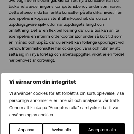
överväg interimslösningar. Genom att hyra konsulter kan du
täcka hela avdelningens kompetensbehov under sommaren.
Detta eftersom du kan anlita konsulter på alla olika nivåer, från
exempelvis inköpsassistent till inköpschef, där du som
uppdragsgivare själv utformar uppdragets längd och
omfattning. Det är en flexibel lösning där du alltså kan anlita
exempelvis en interim orderkoordinator under så kort tid som
en månad och uppåt, där du enkelt kan förlänga uppdraget vid
behov. Interimskonsulter har också god vana och rutin av att
sätta sig in i nya företag och arbetsuppgifter, vilket är en fördel
när behovet är kortvarigt.
Ta hjälp av ett rekrytering- eller interimsbolag
Vi värnar om din integritet
Vi använder cookies för att förbättra din surfupplevelse, visa
Genom att ta hjälp av en rekrytering- eller interimspartner inför
sommarens bemanning slipper ni lägga ner massa tid och
personliga annonser eller innehåll och analysera vår trafik.
energi på att leta efter rätt kompetenser. Er partner sköter allt
Genom att klicka på "Acceptera alla" samtycker du till vår
från att hitta relevanta kandidater, koordinera intervjuer, skriva
användning av cookies.
avtal och tar ansvar vid överlämning och avslut. Det ska
kännas tryggt att ta hjälp av en rekryteringspartner. För att
säkerställa att ni får in rätt kompetens – välj ett företag som
Anpassa
Avvisa alla
Acceptera alla