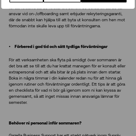
arbetar specialiserat inom det område ni behöver personal till
för att försäkra att de förstår ert behov. Se också till att de tar
ansvar vid on-/offboarding samt erbjuder rekryteringsgaranti,
där de snabbt kan hjälpa till att byta ut konsulten om hen mot
förmodan inte skulle leva upp till förväntningarna.
Förbered i god tid och sätt tydliga förväntningar
För att verksamheten ska flyta på smidigt över sommaren är
det bra att se till att du har krattat manegen för er konsult eller
extrapersonal och att alla bitar är på plats innan dem startar.
Boka in några timmar i din kalender redan nu för att hinna gå
igenom rutiner och förväntningar ordentligt. Ett tips är att göra
en checklista för vad ni bör gå igenom som ni kan kryssa av
gemensamt, så att inget missas innan ansvariga lämnar för
semester.
Behöver ni personal inför sommaren?
Gazella Business Support har ett starkt nätverk inom Supply