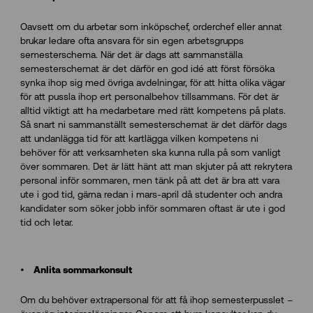
Oavsett om du arbetar som inköpschef, orderchef eller annat
brukar ledare ofta ansvara för sin egen arbetsgrupps
semesterschema. När det är dags att sammanställa
semesterschemat är det därför en god idé att först försöka
synka ihop sig med övriga avdelningar, för att hitta olika vägar
för att pussla ihop ert personalbehov tillsammans. För det är
alltid viktigt att ha medarbetare med rätt kompetens på plats.
Så snart ni sammanställt semesterschemat är det därför dags
att undanlägga tid för att kartlägga vilken kompetens ni
behöver för att verksamheten ska kunna rulla på som vanligt
över sommaren. Det är lätt hänt att man skjuter på att rekrytera
personal inför sommaren, men tänk på att det är bra att vara
ute i god tid, gärna redan i mars-april då studenter och andra
kandidater som söker jobb inför sommaren oftast är ute i god
tid och letar.
Anlita sommarkonsult
Om du behöver extrapersonal för att få ihop semesterpusslet –