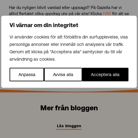
Har du nyligen blivit varslad eller uppsagd? På Gazella har vi
alltid flertalet olika uppdrag ute på vår site! Klicka
HÄR
för att se
vilka lediga tjänster vi har.
Vi värnar om din integritet
Dags för arbetsintervju? Läs vårt blogginlägg om
Dags för
Vi använder cookies för att förbättra din surfupplevelse, visa
jobbintervju, så förbereder du dig.
personliga annonser eller innehåll och analysera vår trafik.
Genom att klicka på "Acceptera alla" samtycker du till vår
användning av cookies.
Källa: Utforskasinnet.se
artikel
och TRRs
blogginlägg
.
Anpassa
Avvisa alla
Acceptera alla
Mer från bloggen
Läs bloggen