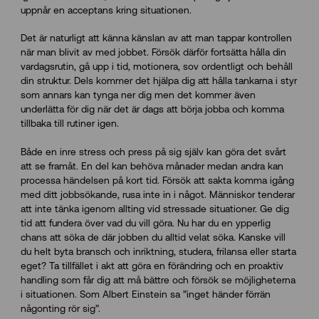
uppnår en acceptans kring situationen.
Det är naturligt att känna känslan av att man tappar kontrollen
när man blivit av med jobbet. Försök därför fortsätta hålla din
vardagsrutin, gå upp i tid, motionera, sov ordentligt och behåll
din struktur. Dels kommer det hjälpa dig att hålla tankarna i styr
som annars kan tynga ner dig men det kommer även
underlätta för dig när det är dags att börja jobba och komma
tillbaka till rutiner igen.
Både en inre stress och press på sig själv kan göra det svårt
att se framåt. En del kan behöva månader medan andra kan
processa händelsen på kort tid. Försök att sakta komma igång
med ditt jobbsökande, rusa inte in i något. Människor tenderar
att inte tänka igenom allting vid stressade situationer. Ge dig
tid att fundera över vad du vill göra. Nu har du en ypperlig
chans att söka de där jobben du alltid velat söka. Kanske vill
du helt byta bransch och inriktning, studera, frilansa eller starta
eget? Ta tillfället i akt att göra en förändring och en proaktiv
handling som får dig att må bättre och försök se möjligheterna
i situationen. Som Albert Einstein sa ”inget händer förrän
någonting rör sig”.