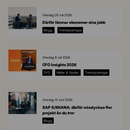
Onsdag 29 Juli 2026
Därför lämnar ekonomer sina jobb
Blogg
Trendspaningar
8
Onsdag 8 Juli 2026
CFO Insights 2026
CFO
Mallar & Guider
Trendspaningar
C
F
O
I
n
Onsdag 10 Juni 2026
s
SAP S/4HANA: därför misslyckas fler
i
projekt än du tror
g
S
h
Blogg
A
t
P