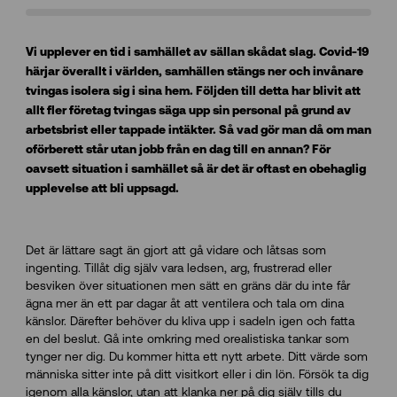
Vi upplever en tid i samhället av sällan skådat slag. Covid-19
härjar överallt i världen, samhällen stängs ner och invånare
tvingas isolera sig i sina hem. Följden till detta har blivit att
allt fler företag tvingas säga upp sin personal på grund av
arbetsbrist eller tappade intäkter. Så vad gör man då om man
oförberett står utan jobb från en dag till en annan? För
oavsett situation i samhället så är det är oftast en obehaglig
upplevelse att bli uppsagd.
Det är lättare sagt än gjort att gå vidare och låtsas som
ingenting. Tillåt dig själv vara ledsen, arg, frustrerad eller
besviken över situationen men sätt en gräns där du inte får
ägna mer än ett par dagar åt att ventilera och tala om dina
känslor. Därefter behöver du kliva upp i sadeln igen och fatta
en del beslut. Gå inte omkring med orealistiska tankar som
tynger ner dig. Du kommer hitta ett nytt arbete. Ditt värde som
människa sitter inte på ditt visitkort eller i din lön. Försök ta dig
igenom alla känslor, utan att klanka ner på dig själv tills du