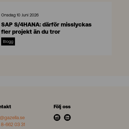
Onsdag 10 Juni 2026
SAP S/4HANA: därför misslyckas
fler projekt än du tror
Blogg
ntakt
Följ oss
o@gazella.se
i
l
 8-662 03 31
n
i