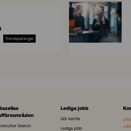
6
Trendspaningar
S
A
P
S
/
4
H
A
N
Gazellas
Lediga jobb
Ko
A
affärsområden
Gör karriär
inf
Executive Search
+46
Lediga jobb