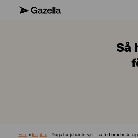
Så 
f
Hem
»
Insights
»
Dags för jobbintervju – så förbereder du dig