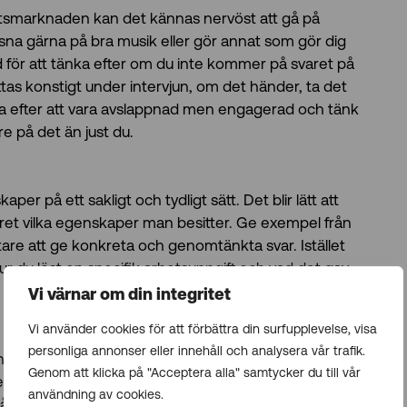
betsmarknaden kan det kännas nervöst att gå på
yssna gärna på bra musik eller gör annat som gör dig
d för att tänka efter om du inte kommer på svaret på
ttas konstigt under intervjun, om det händer, ta det
va efter att vara avslappnad men engagerad och tänk
re på det än just du.
 på ett sakligt och tydligt sätt. Det blir lätt att
kret vilka egenskaper man besitter. Ge exempel från
lättare att ge konkreta och genomtänkta svar. Istället
ur du löst en specifik arbetsuppgift och vad det gav
Vi värnar om din integritet
Vi använder cookies för att förbättra din surfupplevelse, visa
personliga annonser eller innehåll och analysera vår trafik.
rbetsplats. Se till att få tydliga svar om rollen så att
Genom att klicka på "Acceptera alla" samtycker du till vår
la svaret om något är otydligt. Det är även bra att
användning av cookies.
på arbetsplatsen. Du kan också fråga om chefen och