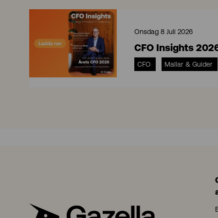
Onsdag 8 Juli 2026
CFO Insights 202
CFO
Mallar & Guider
C
F
O
I
n
s
i
g
h
t
s