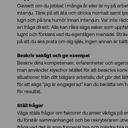
Oavsett om du jobbat i många år eller är ny på ar
intervju. Tänk på att äta och dricka normalt samt l
lugn och på bra humör innan intervjun. Var inte räd
en fråga direkt. Alla kan råka säga saker som uppfa
lugnt och förklara vad du egentligen menade. Strä
på att du ska prata om dig själv, ingen annan är bätt
Beskriv sakligt och ge exempel
Beskriv dina kompetenser, erfarenheter och egenskaper
man använder klyschor istället för att beskriva kon
situationer från ditt tidigare arbetsliv, det gör det 
för att säga ”jag är engagerad” kan du berätta om h
för resultat.
Ställ frågor
Våga ställa frågor om faktorer du anser viktiga på en a
du förstår sammanhanget och be rekryteraren utveck
fråga vad det är som fungerar bra och mindre bra 