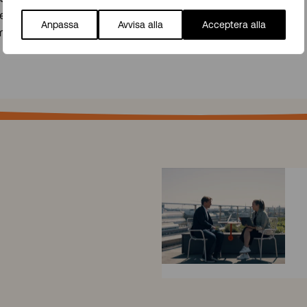
etta för att skapa dig en bättre bild av företaget som
Anpassa
Avvisa alla
Acceptera alla
m passar dig.
8