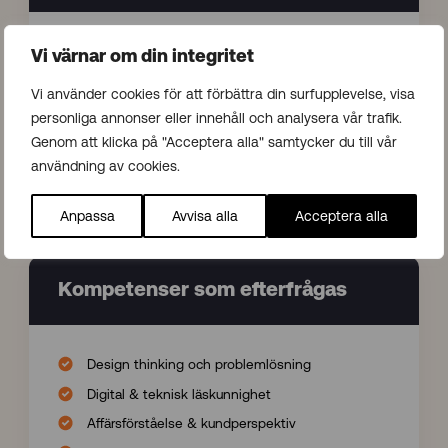
Mod & experimentlust
Vi värnar om din integritet
Originalitet & nytänkande
Vi använder cookies för att förbättra din surfupplevelse, visa
Konkret värdeskapande
personliga annonser eller innehåll och analysera vår trafik.
Skalbarhet & spridning
Genom att klicka på "Acceptera alla" samtycker du till vår
användning av cookies.
Genomförandekraft
Användarkänsla
Anpassa
Avvisa alla
Acceptera alla
Kompetenser som efterfrågas
Design thinking och problemlösning
Digital & teknisk läskunnighet
Affärsförståelse & kundperspektiv