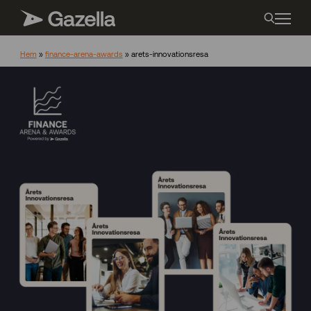
Hem
»
finance-arena-awards
»
arets-innovationsresa