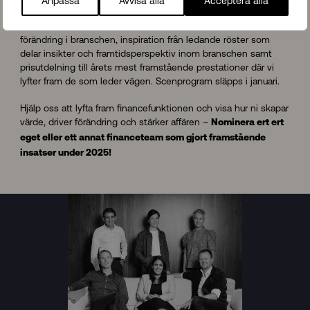
Anpassa
Avvisa alla
Acceptera alla
Det blir en
Den 19 mars 2026 öppnar vi dörrarna till Berns.
kväll med nätverkande och möten med människor som driver
förändring i branschen, inspiration från ledande röster som
delar insikter och framtidsperspektiv inom branschen samt
prisutdelning till årets mest framstående prestationer där vi
lyfter fram de som leder vägen. Scenprogram släpps i januari.
Hjälp oss att lyfta fram financefunktionen och visa hur ni skapar
värde, driver förändring och stärker affären –
Nominera ert ert
eget eller ett annat financeteam som gjort framstående
insatser under 2025!