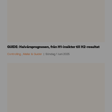
GUIDE: Halvårsprognosen, från H1-insikter till H2-resultat
Controlling
,
Mallar & Guider
Söndag 1 Juni 2025