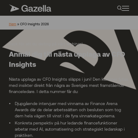
Hem
»
CFO Insights 2026
Tack för att du deltog på vårt webinar!
Anmäl dig till nästa upplaga av CFO
Insights
Nästa upplaga av CFO Insights släpps i juni! Den kommer fyllas
med insikter direkt från några av Sveriges mest framstående
financeledare. I detta nummer får du:
Djupgående intervjuer med vinnarna av Finance Arena
Awards där de delar arbetssätten och besluten som tog
dem hela vägen till vinst i de fyra vinnarkategorierna.
Konkreta perspektiv på hur ledande financefunktioner
arbetar med AI, automatisering och strategiskt ledarskap i
praktiken.