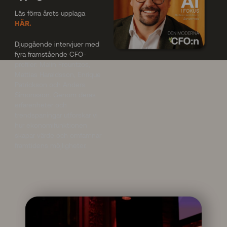
Läs förra årets upplaga
HÄR.
Djupgående intervjuer med
fyra framstående CFO-
profiler: Malin Frountzos,
Mattias Haraldsson, Enrique
Patrickson och Anders
Simonsson. Genom deras
erfarenheter och
trendspaningar utforskar vi
hur ekonomifunktionen
skapar värde och omfamnar
framtidens möjligheter.