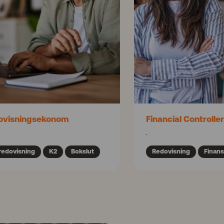
ovisningsekonom
Financial Controller
.
redovisning
K2
Bokslut
Redovisning
Finans