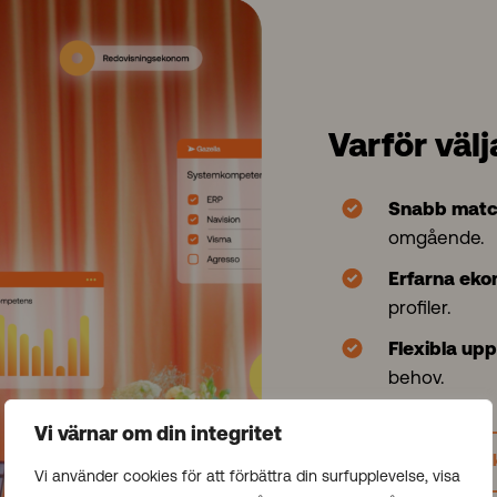
Varför väl
Snabb matc
omgående.
Erfarna ek
profiler.
Flexibla up
behov.
Vi värnar om din integritet
Hitta rätt 
Vi använder cookies för att förbättra din surfupplevelse, visa