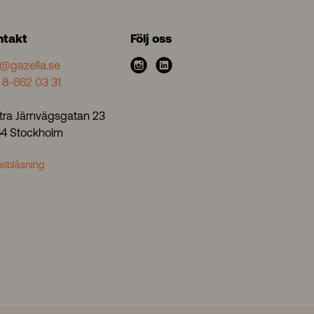
ntakt
Följ oss
o@gazella.se
i
l
 8-662 03 31
n
i
s
n
tra Järnvägsgatan 23
t
k
 64 Stockholm
a
e
g
d
elblåsning
r
i
a
n
m