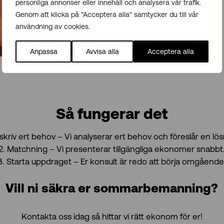
personliga annonser eller innehåll och analysera vår trafik.
Genom att klicka på "Acceptera alla" samtycker du till vår
användning av cookies.
Anpassa
Avvisa alla
Acceptera alla
video
Så fungerar det
Beskriv ert behov – Vi analyserar ert behov och föreslår en lös
2️. Matchning – Vi presenterar tillgängliga ekonomer snabbt
3️. Starta uppdraget – Er konsult är redo att börja omgående
Vill ni säkra er sommarbemanning?
Kontakta oss idag så hittar vi rätt ekonom för er!