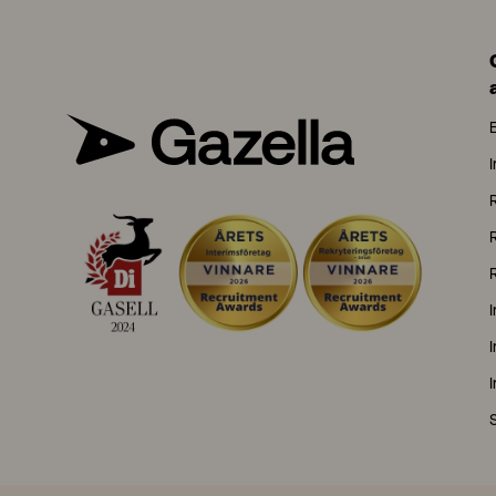
R
R
I