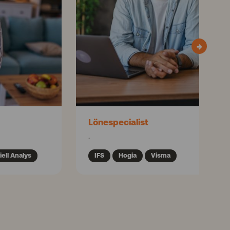
→
Lönespecialist
.
iell Analys
IFS
Hogia
Visma