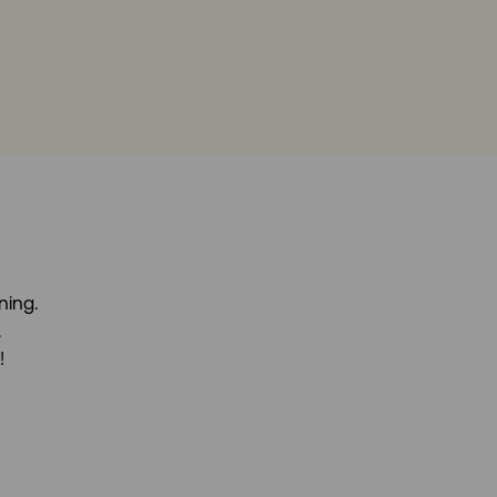
ning.
.
!