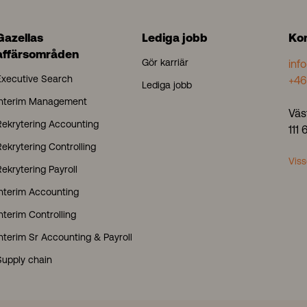
Gazellas
Lediga jobb
Ko
affärsområden
Gör karriär
inf
Executive Search
+46
Lediga jobb
Interim Management
Väs
Rekrytering Accounting
111
ekrytering Controlling
Viss
ekrytering Payroll
Interim Accounting
nterim Controlling
Interim Sr Accounting & Payroll
Supply chain