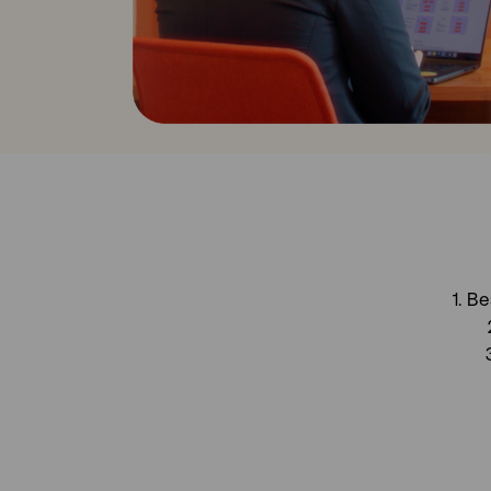
Play 
1️. 