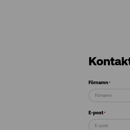
Kontak
Förnamn
*
E-post
*