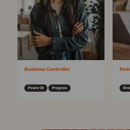
Business Controller
Red
.
.
Power BI
Prognos
Års