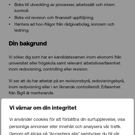
Bidra till utveckling av processer, arbetssätt och intern
kontroll.
Bidra vid revision och finansiell uppföljning.
Hantera ad hoc-frågor från rådgivarbolag, koncern och
ledning.
Din bakgrund
Vi söker dig som har en kandidatexamen inom ekonomi från
universitet eller högskola samt relevant arbetslivserfarenhet
inom redovisning, controlling eller revision.
Vi ser att du har arbetat på en revisionsbyrå, redovisningsbyrå,
inom redovisning eller i en liknande controllerroll. Erfarenhet
från Big4 är meriterande.
Vi söker dig som har god förståelse för redovisning, bokslut
Vi värnar om din integritet
och finansiell rapportering. Vidare har du kunskap om
redovisningsprinciper enligt K2, K3 eller IFRS och goda
Vi använder cookies för att förbättra din surfupplevelse, visa
kunskaper i Excel. Erfarenhet av eller intresse för Power BI, AI
personliga annonser eller innehåll och analysera vår trafik.
och andra digitala verktyg är meriterande.
Genom att klicka på "Acceptera alla" samtycker du till vår