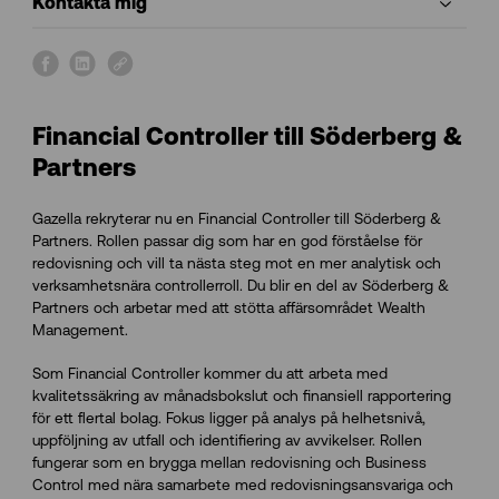
Kontakta mig
s
s
s
h
h
h
a
a
a
Financial Controller till Söderberg &
r
r
r
e
e
e
Partners
o
o
o
n
n
n
Gazella rekryterar nu en Financial Controller till Söderberg &
f
l
l
Partners. Rollen passar dig som har en god förståelse för
a
i
i
redovisning och vill ta nästa steg mot en mer analytisk och
c
n
n
verksamhetsnära controllerroll. Du blir en del av Söderberg &
e
k
k
Partners och arbetar med att stötta affärsområdet Wealth
b
e
Management.
o
d
o
i
Som Financial Controller kommer du att arbeta med
k
n
kvalitetssäkring av månadsbokslut och finansiell rapportering
för ett flertal bolag. Fokus ligger på analys på helhetsnivå,
uppföljning av utfall och identifiering av avvikelser. Rollen
fungerar som en brygga mellan redovisning och Business
Control med nära samarbete med redovisningsansvariga och