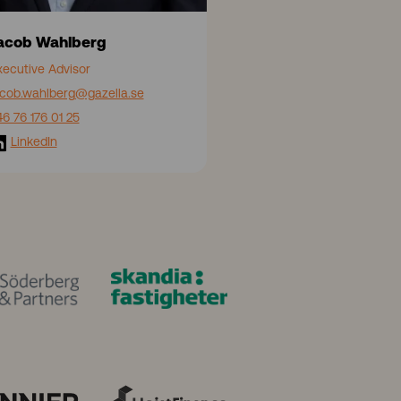
acob Wahlberg
xecutive Advisor
acob.wahlberg
@gazella.se
46 76 176 01 25
LinkedIn