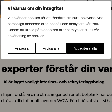
Katarina Milenkovic Radosavljevic
Team Manager – Recruiting Business Control
Vi värnar om din integritet
katarina.milenkovic@gazella.se
Vi använder cookies för att förbättra din surfupplevelse, visa
+46 76 176 01 06
personliga annonser eller innehåll och analysera vår trafik.
Genom att klicka på "Acceptera alla" samtycker du till vår
användning av cookies.
Anpassa
Avvisa alla
Acceptera alla
 experter förstår din va
Vi är inget vanligt interims- och rekryteringsbolag.
 linjen förstår vi dina utmaningar och är ett bollplank när d
i strävar alltid efter att leverera WOW. Först då vet vi att vi ha