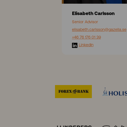
s
s
Elisabeth Carlsson
o
n
Senior Advisor
elisabeth.carlsson
@gazella.se
+46 76 176 01 39
LinkedIn