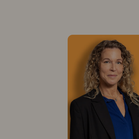
E
l
i
s
a
b
e
t
h
C
a
r
l