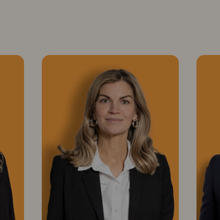
A
J
n
a
n
c
a
o
M
b
e
W
t
a
t
h
ä
l
v
b
a
e
i
r
n
g