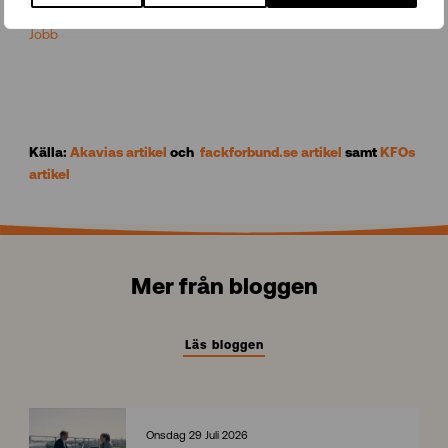
rekrytering och interimstjänster inom ekonomi. Se våra
Lediga
Jobb
Källa:
Akavias artikel
och
fackforbund.se artikel
samt
KFOs
artikel
Mer från bloggen
Läs bloggen
Onsdag 29 Juli 2026