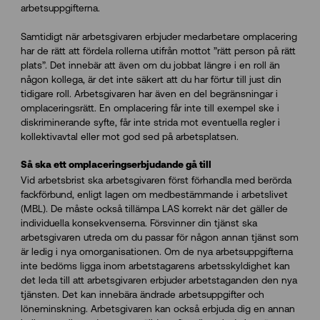
arbetsuppgifterna.
Samtidigt när arbetsgivaren erbjuder medarbetare omplacering
har de rätt att fördela rollerna utifrån mottot ”rätt person på rätt
plats”. Det innebär att även om du jobbat längre i en roll än
någon kollega, är det inte säkert att du har förtur till just din
tidigare roll. Arbetsgivaren har även en del begränsningar i
omplaceringsrätt. En omplacering får inte till exempel ske i
diskriminerande syfte, får inte strida mot eventuella regler i
kollektivavtal eller mot god sed på arbetsplatsen.
Så ska ett omplaceringserbjudande gå till
Vid arbetsbrist ska arbetsgivaren först förhandla med berörda
fackförbund, enligt lagen om medbestämmande i arbetslivet
(MBL). De måste också tillämpa LAS korrekt när det gäller de
individuella konsekvenserna. Försvinner din tjänst ska
arbetsgivaren utreda om du passar för någon annan tjänst som
är ledig i nya omorganisationen. Om de nya arbetsuppgifterna
inte bedöms ligga inom arbetstagarens arbetsskyldighet kan
det leda till att arbetsgivaren erbjuder arbetstaganden den nya
tjänsten. Det kan innebära ändrade arbetsuppgifter och
löneminskning. Arbetsgivaren kan också erbjuda dig en annan