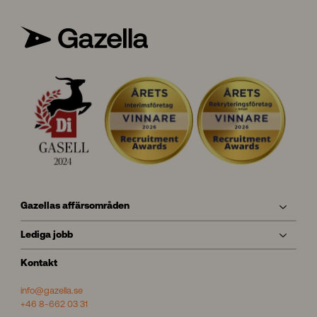
H
A
N
A
Gazellas affärsområden
Lediga jobb
Kontakt
info@gazella.se
+46 8-662 03 31