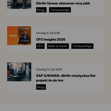
Därför lämnar ekonomer sina jobb
Blogg
Trendspaningar
8
Onsdag 8 Juli 2026
CFO Insights 2026
CFO
Mallar & Guider
Trendspaningar
C
F
O
I
n
Onsdag 10 Juni 2026
s
SAP S/4HANA: därför misslyckas fler
i
projekt än du tror
g
S
h
Blogg
A
t
P
s
S
/
4