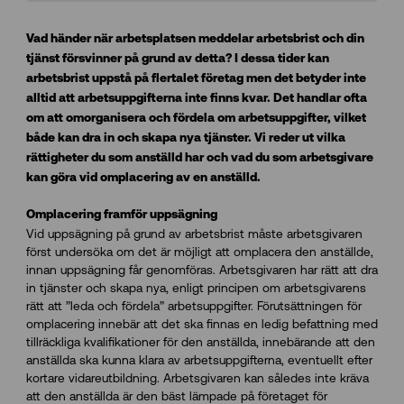
Vad händer när arbetsplatsen meddelar arbetsbrist och din
tjänst försvinner på grund av detta? I dessa tider kan
arbetsbrist uppstå på flertalet företag men det betyder inte
alltid att arbetsuppgifterna inte finns kvar. Det handlar ofta
om att omorganisera och fördela om arbetsuppgifter, vilket
både kan dra in och skapa nya tjänster. Vi reder ut vilka
rättigheter du som anställd har och vad du som arbetsgivare
kan göra vid omplacering av en anställd.
Omplacering framför uppsägning
Vid uppsägning på grund av arbetsbrist måste arbetsgivaren
först undersöka om det är möjligt att omplacera den anställde,
innan uppsägning får genomföras. Arbetsgivaren har rätt att dra
in tjänster och skapa nya, enligt principen om arbetsgivarens
rätt att ”leda och fördela” arbetsuppgifter. Förutsättningen för
omplacering innebär att det ska finnas en ledig befattning med
tillräckliga kvalifikationer för den anställda, innebärande att den
anställda ska kunna klara av arbetsuppgifterna, eventuellt efter
kortare vidareutbildning. Arbetsgivaren kan således inte kräva
att den anställda är den bäst lämpade på företaget för