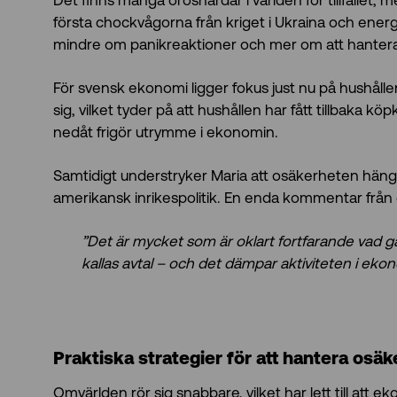
Det finns många oroshärdar i världen för tillfället, 
första chockvågorna från kriget i Ukraina och energ
mindre om panikreaktioner och mer om att hantera e
För svensk ekonomi ligger fokus just nu på hushåll
sig, vilket tyder på att hushållen har fått tillbaka k
nedåt frigör utrymme i ekonomin.
Samtidigt understryker Maria att osäkerheten hänge
amerikansk inrikespolitik. En enda kommentar från
”Det är mycket som är oklart fortfarande vad g
kallas avtal – och det dämpar aktiviteten i ekono
Praktiska strategier för att hantera osäk
Omvärlden rör sig snabbare, vilket har lett till att