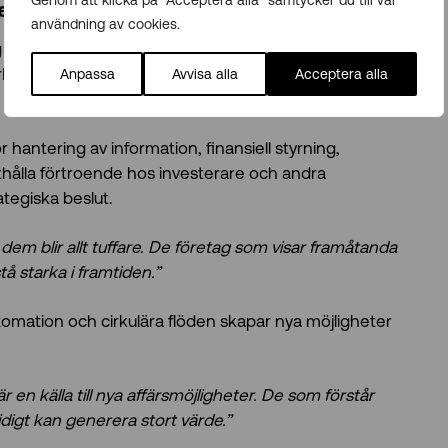
Genom att klicka på "Acceptera alla" samtycker du till vår
r ekonomifunktionen
användning av cookies.
g för långsiktig motståndskraft. När exempelvis
rkas av geopolitiken ökar också de
Anpassa
Avvisa alla
Acceptera alla
r hantering av information, finansiell styrning,
thålla förtroende hos investerare och andra
ategiska beslut.
dem blir allt tuffare. De företag som visar framåtanda
tå starka i framtiden.”
omation och cirkulära flöden skapar nya möjligheter
r en källa till nya affärsmöjligheter. De som förstår
digt kan generera stort värde.”