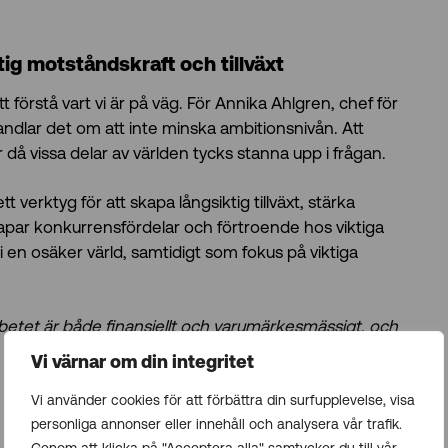
ktig motståndskraft och tillväxt
t förstå vart vi är på väg. För Annika Ahlgren, chef för
andlar det om att inte minska ambitionsnivån. Att
r då vissa delar av världen tycks stanna upp i frågan.
ett verktyg för att skapa långsiktig tillväxt, stärka
apar konkurrensfördelar och förtroende hos viktiga
 i en osäker värld, samtidigt som fokus på viktiga
rbetet är både finansiellt och varumärkesmässigt, och
Vi värnar om din integritet
Vi använder cookies för att förbättra din surfupplevelse, visa
personliga annonser eller innehåll och analysera vår trafik.