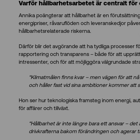
Varför hållbarhetsarbetet är centralt fö
Annika poängterar att hållbarhet är en förutsättnin
energipriser, råvaruflöden och leveranskedjor påve
hållbarhetsrelaterade riskerna.
Därför blir det avgörande att ha tydliga processer fö
rapportering och transparens – både för att upprät
intressenter, och för att möjliggöra välgrundade str
“Klimatmålen finns kvar – men vägen för att nå 
och håller fast vid sina ambitioner kommer att s
Hon ser hur teknologiska framsteg inom energi, aut
för affärer och tillväxt.
“Hållbarhet är inte längre bara ett ansvar – det ä
drivkrafterna bakom förändringen och agerar ti