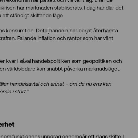
men ekonomin har på sätt och vis vant sig. Efter de
ikrisen har marknaden stabiliserats. I dag handlar det
tt ständigt skiftande läge.
ens konsumtion. Detaljhandeln har börjat återhämta
öpkraften. Fallande inflation och räntor som har vänt
r kvar i såväl handelspolitiken som geopolitiken och
 en världsledare kan snabbt påverka marknadsläget.
äller handelsavtal och annat – om de nu ens kan
min i stort.”
erhet
 ekonomifunktionens uppdrag genomgår ett slags skifte. I