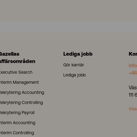
P
S
/
4
H
A
N
Gazellas
Lediga jobb
Ko
A
affärsområden
Gör karriär
inf
Executive Search
+46
Lediga jobb
Interim Management
Väs
Rekrytering Accounting
111
ekrytering Controlling
Viss
ekrytering Payroll
Interim Accounting
nterim Controlling