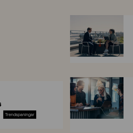
8
6
Trendspaningar
S
A