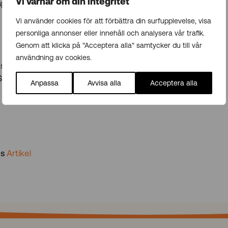
Vi värnar om din integritet
kap, så om du inte redan reflekterar så mycket,
Vi använder cookies för att förbättra din surfupplevelse, visa
personliga annonser eller innehåll och analysera vår trafik.
Genom att klicka på "Acceptera alla" samtycker du till vår
användning av cookies.
töttta upp med konsulter till ditt företag? Läs mer
Se Gazellas lediga jobb
HÄR
Anpassa
Avvisa alla
Acceptera alla
ns
Artikel