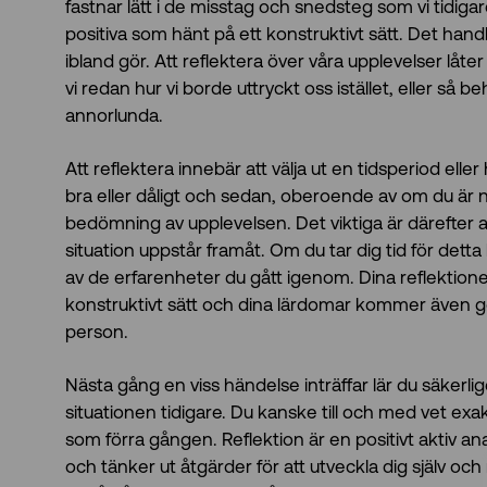
fastnar lätt i de misstag och snedsteg som vi tidigar
positiva som hänt på ett konstruktivt sätt. Det handlar
ibland gör. Att reflektera över våra upplevelser låter
vi redan hur vi borde uttryckt oss istället, eller
annorlunda.
Att reflektera innebär att välja ut en tidsperiod ell
bra eller dåligt och sedan, oberoende av om du är nöj
bedömning av upplevelsen. Det viktiga är därefter a
situation uppstår framåt. Om du tar dig tid för detta
av de erfarenheter du gått igenom. Dina reflektioner
konstruktivt sätt och dina lärdomar kommer även g
person.
Nästa gång en viss händelse inträffar lär du säkerl
situationen tidigare. Du kanske till och med vet exa
som förra gången. Reflektion är en positivt aktiv an
och tänker ut åtgärder för att utveckla dig själv oc