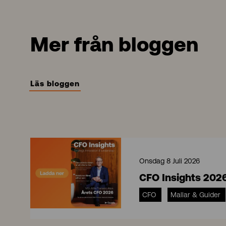
Mer från bloggen
Läs bloggen
Onsdag 8 Juli 2026
CFO Insights 202
CFO
Mallar & Guider
C