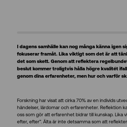
I dagens samhälle kan nog många känna igen sig i
fokuserar framåt. Lika viktigt som det är att tän
det som skett. Genom att reflektera regelbundet
beslut kommer troligtvis hålla högre kvalitét ifa
genom dina erfarenheter, men hur och varför sk
Forskning har visat att cirka 70% av en individs utv
händelser, lärdomar och erfarenheter. Reflektion ka
oss som gör att erfarenhet bidrar till kunskap. Lika v
efter, efter”. Älta är inte detsamma som att reflekt