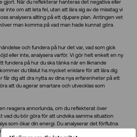
e gjort. När du reflekterar hanteras det negativa eller
 inte om att leta fel, utan att lära sig av de misstag vi
 oss analysera allting på ett djupare plan. Antingen vet
 så behöver man komma på vad man hade kunnat göra
er händelse och fundera på hur det var, vad som gick
d eller inte, analysera varför. Vi gör helt enkelt en ny
tt fundera på hur du ska tänka när en liknande
 kommer du tillslut ha mycket enklare för att lära dig
 får dig att dra nytta av dina nya erfarenheter på ett
öra att du agerar smartare och utvecklas som
igen reagera annorlunda, om du reflekterat över
kt vad du bör göra för att undvika samma situation
alys som ökar din energi. Du analyserar det förflutna
h minimera misstag och snedsteg i framtiden. Vi blir