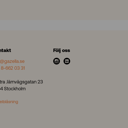
ntakt
Följ oss
o@gazella.se
i
l
 8-662 03 31
n
i
s
n
tra Järnvägsgatan 23
t
k
 64 Stockholm
a
e
g
d
elblåsning
r
i
a
n
m