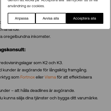
Genom att klicka på "Acceptera alla" samtycker du till vår
användning av cookies.
Anpassa
Avvisa alla
Acceptera alla
och regler.
 utmanande.
va oregelbundna inkomster.
ngskonsult:
 redovisningslagar som K2 och K3.
d kunder är avgörande för långsiktig framgång.
erktyg som
Fortnox
eller
Visma
för att effektivisera
under – att hålla deadlines är avgörande.
kunna sälja dina tjänster och bygga ditt varumärke.