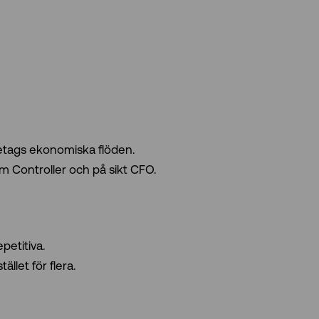
öretags ekonomiska flöden.
 som Controller och på sikt CFO.
petitiva.
ället för flera.