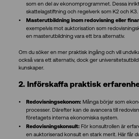
som en del av ekonomprogrammet. Dessa inriktn
skattelagstiftning och regelverk som K2 och K3.
Masterutbildning inom redovisning eller fina
exempelvis mot auktorisation som redovisningsko
en masterutbildning vara ett bra alternativ.
Om du söker en mer praktisk ingång och vill undvik
också vara ett alternativ, dock ger universitetsutbil
kunskaper.
2. Införskaffa praktisk erfarenh
Många börjar som ekonomi
Redovisningsekonom:
processer. Därefter kan de avancera till redovi
företagets interna ekonomiska system.
För konsultrollen är erfa
Redovisningskonsult:
en auktoriserad konsult en stark merit. Här får du