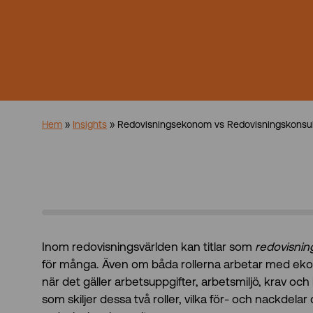
Hem
»
Insights
»
Redovisningsekonom vs Redovisningskonsul
Inom redovisningsvärlden kan titlar som
redovisni
för många. Även om båda rollerna arbetar med ekon
när det gäller arbetsuppgifter, arbetsmiljö, krav och
som skiljer dessa två roller, vilka för- och nackdela