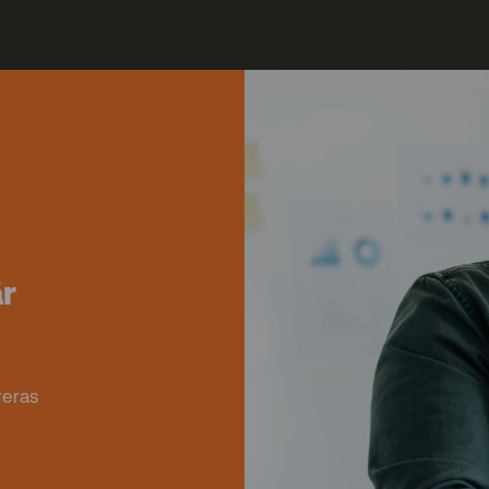
är
reras