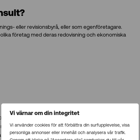
nsult?
nings- eller revisionsbyrå, eller som egenföretagare.
a olika företag med deras redovisning och ekonomiska
Vi värnar om din integritet
 och branscher.
Vi använder cookies för att förbättra din surfupplevelse, visa
älv styra sin tid.
personliga annonser eller innehåll och analysera vår trafik.
ranscher ger bredare erfarenhet.