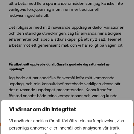
att arbeta med flera spännande områden som jag kanske inte
vanligtvis fördjupar mig inom i en mer traditionell
redovisningschefsroll.
Det roligaste med mitt nuvarande uppdrag är därför variationen
och den ständiga utvecklingen. Jag får använda mina tidigare
erfarenheter och specialistkunskaper på ett nytt sätt. Teamet
arbetar mot ett gemensamt mål, och vi har roligt på vägen dit.
På vilket sätt upplevde du att Gazella guidade dig rätt i valet av
uppdrag?
Jag hade ett par specifika önskemål inför mitt kommande
uppdrag, och min konsultchef matchade verkligen dessa när
det nuvarande uppdraget presenterades. Konsultchefen
förstod snabbt både mina kompetenser och vad jag kunde
bidra med, men också vilka utmaningar jag sökte. Det här
uppdraget har verkligen motsvarat alla mina förväntningar!
Vi värnar om din integritet
Vi använder cookies för att förbättra din surfupplevelse, visa
personliga annonser eller innehåll och analysera vår trafik.