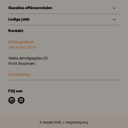
Gazellas affärsområden
Lediga jobb
Kontakt
info@gazella.se
+46 8-662 03 31
Västra Järnvägsgatan 23
111 64 Stockholm
Visselblåsning
Följ oss
i
l
n
i
s
n
t
k
© Gazella 2026
Integritetspolicy
a
e