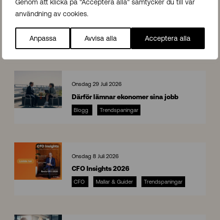
Genom att klicka på "Acceptera alla" samtycker du till vår
Mer från bloggen
användning av cookies.
Anpassa
Avvisa alla
Acceptera alla
Läs bloggen
Onsdag 29 Juli 2026
Därför lämnar ekonomer sina jobb
Blogg
Trendspaningar
8
Onsdag 8 Juli 2026
CFO Insights 2026
CFO
Mallar & Guider
Trendspaningar
C
F
O
I