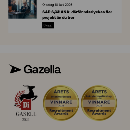
n
Onsdag 10 Juni 2026
s
SAP S/4HANA: därför misslyckas fler
i
projekt än du tror
g
S
h
Blogg
A
t
P
s
S
/
4
H
A
N
A