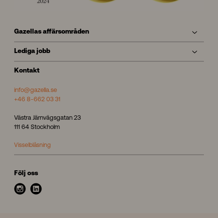
Gazellas affärsområden
Lediga jobb
Kontakt
info@gazella.se
+46 8-662 03 31
Västra Järnvägsgatan 23
111 64 Stockholm
Visselblåsning
Följ oss
i
l
n
i
s
n