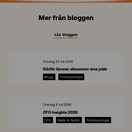
Mer från bloggen
Läs bloggen
Onsdag 29 Juli 2026
Därför lämnar ekonomer sina jobb
Blogg
Trendspaningar
8
Onsdag 8 Juli 2026
CFO Insights 2026
CFO
Mallar & Guider
Trendspaningar
C
F