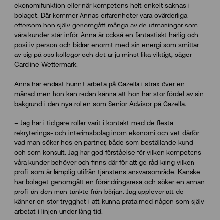
ekonomifunktion eller när kompetens helt enkelt saknas i
bolaget. Där kommer Annas erfarenheter vara ovärderliga
eftersom hon själv genomgått många av de utmaningar som
våra kunder står inför. Anna är också en fantastiskt härlig och
positiv person och bidrar enormt med sin energi som smittar
av sig på oss kollegor och det är ju minst lika viktigt, säger
Caroline Wettermark.
Anna har endast hunnit arbeta på Gazella i strax över en
månad men hon kan redan känna att hon har stor fördel av sin
bakgrund i den nya rollen som Senior Advisor på Gazella.
– Jag har i tidigare roller varit i kontakt med de flesta
rekryterings- och interimsbolag inom ekonomi och vet därför
vad man söker hos en partner, både som beställande kund
och som konsult. Jag har god förståelse för vilken kompetens
våra kunder behöver och finns där för att ge råd kring vilken
profil som är lämplig utifrån tjänstens ansvarsområde. Kanske
har bolaget genomgått en förändringsresa och söker en annan
profil än den man tänkte från början. Jag upplever att de
känner en stor trygghet i att kunna prata med någon som själv
arbetat i linjen under lång tid.