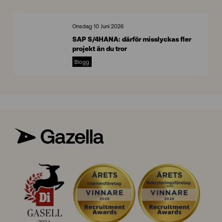
O
I
n
Onsdag 10 Juni 2026
s
SAP S/4HANA: därför misslyckas fler
i
projekt än du tror
g
S
h
Blogg
A
t
P
s
S
/
4
H
A
N
A