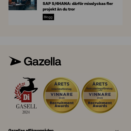
SAP S/4HANA: därför misslyckas fler
i
projekt än du tror
g
S
h
Blogg
A
t
P
s
S
/
4
H
A
N
A
Gazellas affärsområden