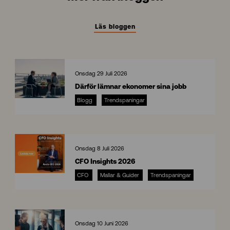
Läs bloggen
Onsdag 29 Juli 2026
Därför lämnar ekonomer sina jobb
Blogg
Trendspaningar
8
Onsdag 8 Juli 2026
CFO Insights 2026
CFO
Mallar & Guider
Trendspaningar
C
F
O
I
n
Onsdag 10 Juni 2026
s