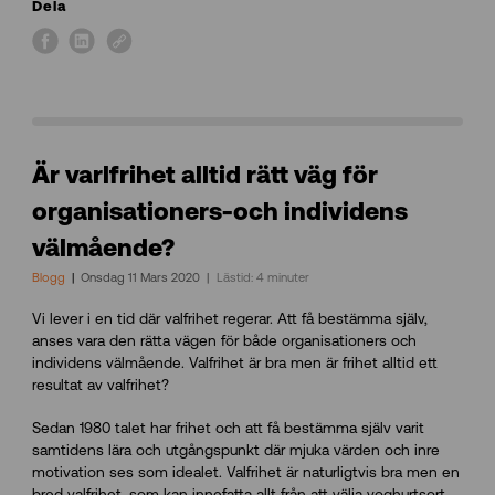
Dela
Är varlfrihet alltid rätt väg för
organisationers-och individens
välmående?
Blogg
Onsdag 11 Mars 2020
Lästid: 4 minuter
Vi lever i en tid där valfrihet regerar. Att få bestämma själv,
anses vara den rätta vägen för både organisationers och
individens välmående. Valfrihet är bra men är frihet alltid ett
resultat av valfrihet?
Sedan 1980 talet har frihet och att få bestämma själv varit
samtidens lära och utgångspunkt där mjuka värden och inre
motivation ses som idealet. Valfrihet är naturligtvis bra men en
bred valfrihet, som kan innefatta allt från att välja yoghurtsort