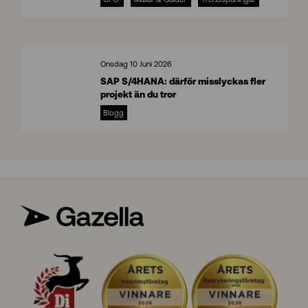
C
F
O
I
n
Onsdag 10 Juni 2026
s
SAP S/4HANA: därför misslyckas fler
i
projekt än du tror
g
S
h
Blogg
A
t
P
s
S
/
4
H
A
N
A