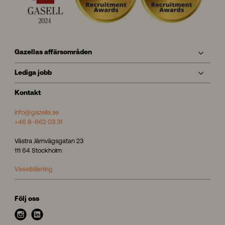
Gazellas affärsområden
Lediga jobb
Kontakt
info@gazella.se
+46 8-662 03 31
Västra Järnvägsgatan 23
111 64 Stockholm
Visselblåsning
Följ oss
i
l