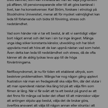
på affären, till pensionssparande eller till att göra karriärval i
livet, kan ha konsekvenser. Karl Ström, forskare i etnologi på
Stockholms Universitet, menar att för mycket valmöjlighet kan
leda till förlamande och bidra till förvirring, stress och
nedstämdhet.
Vad som händer när vi tar ett beslut, är att vi samtidigt väljer
bort något annat och det kan i sin tur inge ångest. Många
unga idag söker konstanta känslor, utveckling och har blivit
uppväxta med att höra att de kan uppnå nästan vad som helst.
Även detta kan leda till nedstämdhet och stress, då de ofta
känner att de aldrig lyckas leva upp till de höga
förväntningarna.
Netflixsyndromet, är nu för tiden ett etablerat uttryck, som
beskriver problematiken. Många har nog någon gång upplevt
frustration när man en fredagskväll ska välja film, där det slutar i
att man spenderat nästan lika lång tid på att välja film som
filmen är lång. När vi får svårt att ta ett beslut på grund av att
det finns för många val leder det oftast till att människor väljer
att antingen skjuta upp beslut, välja det de brukar göra,
överföra ansvaret att välja till någon annan eller strunta i att