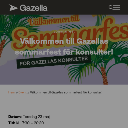
Sommarfest
Välkommen till Gazellas
sommarfest för konsulter!
Hem
»
Event
»
Välkommen till Gazellas sommarfest för konsulter!
Torsdag 23 maj
Datum:
kl. 17:30 – 20:30
Tid: