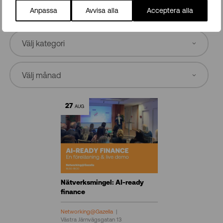
Anpassa
Avvisa alla
Acceptera alla
Fler kommande event
27
AUG
Nätverksmingel: AI-ready
finance
Networking@Gazella
Västra Järnvägsgatan 13