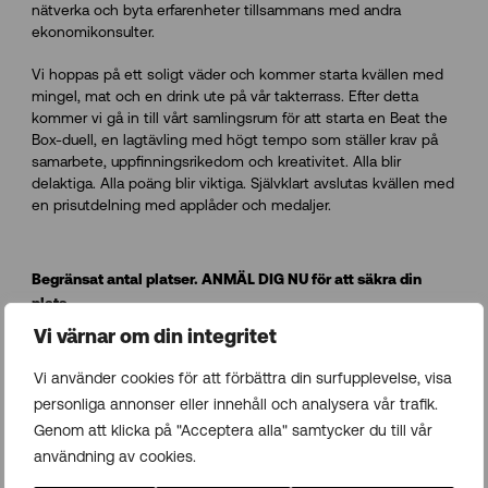
nätverka och byta erfarenheter tillsammans med andra
ekonomikonsulter.
Vi hoppas på ett soligt väder och kommer starta kvällen med
mingel, mat och en drink ute på vår takterrass. Efter detta
kommer vi gå in till vårt samlingsrum för att starta en Beat the
Box-duell, en lagtävling med högt tempo som ställer krav på
samarbete, uppfinningsrikedom och kreativitet. Alla blir
delaktiga. Alla poäng blir viktiga. Självklart avslutas kvällen med
en prisutdelning med applåder och medaljer.
Begränsat antal platser. ANMÄL DIG NU för att säkra din
plats.
Vi värnar om din integritet
Vi använder cookies för att förbättra din surfupplevelse, visa
Anmäl mig nu!
personliga annonser eller innehåll och analysera vår trafik.
Genom att klicka på "Acceptera alla" samtycker du till vår
användning av cookies.