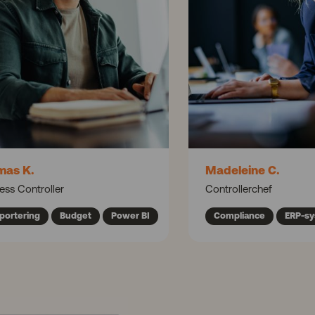
mas K.
Madeleine C.
ess Controller
Controllerchef
portering
Budget
Power BI
Compliance
ERP-s