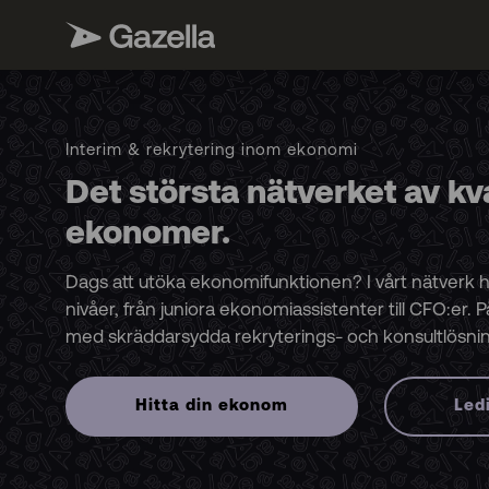
Interim & rekrytering inom ekonomi
Det största nätverket av kv
ekonomer.
Dags att utöka ekonomifunktionen? I vårt nätverk hi
nivåer, från juniora ekonomiassistenter till CFO:er. P
med skräddarsydda rekryterings- och konsultlösni
Hitta din ekonom
Led