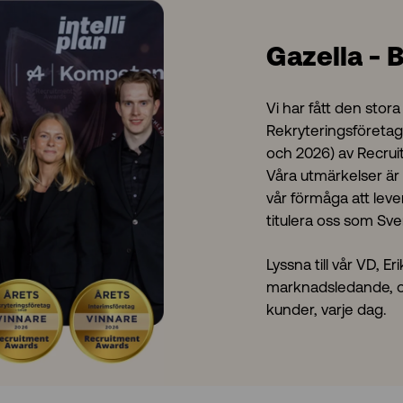
Gazella - B
Vi har fått den stora
Rekryteringsföretag
och 2026) av Recru
Våra utmärkelser är
vår förmåga att lever
titulera oss som Sve
Lyssna till vår VD, E
marknadsledande, oc
kunder, varje dag.
video