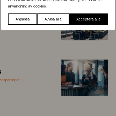
Genom att klicka på "Acceptera alla" samtycker du till vår
användning av cookies.
Anpassa
Avvisa alla
Acceptera alla
6
ndspaningar