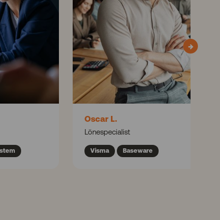
→
Oscar L.
Lönespecialist
ystem
Visma
Baseware