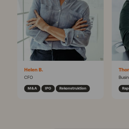
Helen B.
Tho
CFO
Busin
M&A
IPO
Rekonstruktion
Rap